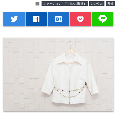
folder
ファッション（アパレル関連）
レンタル
振袖
line
twitter
facebook
hatenabookmark