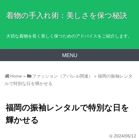
着物の手入れ術：美しさを保つ秘訣
大切な着物を長く美しく保つためのアドバイスをご紹介します。
MENU
Home
»
ファッション（アパレル関連）
»
福岡の振袖レンタ
ルで特別な日を輝かせる
福岡の振袖レンタルで特別な日を
輝かせる
2024/06/12
time