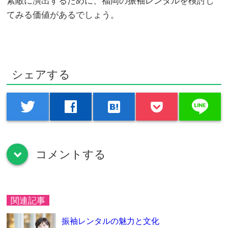
素敵に演出するために、福岡の振袖レンタルを検討し
てみる価値があるでしょう。
シェアする
line
twitter
facebook
hatenabookmark
コメントする
down
関連記事
振袖レンタルの魅力と文化