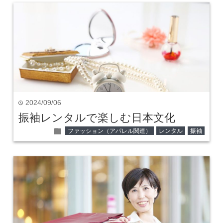
2024/09/06
time
振袖レンタルで楽しむ日本文化
folder
ファッション（アパレル関連）
レンタル
振袖