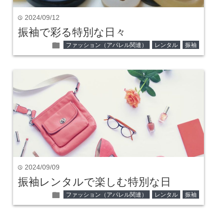
2024/09/12
time
振袖で彩る特別な日々
folder
ファッション（アパレル関連）
レンタル
振袖
2024/09/09
time
振袖レンタルで楽しむ特別な日
folder
ファッション（アパレル関連）
レンタル
振袖