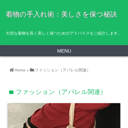
着物の手入れ術：美しさを保つ秘訣
大切な着物を長く美しく保つためのアドバイスをご紹介します。
MENU
Home
»
ファッション（アパレル関連）
ファッション（アパレル関連）
folder