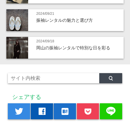
2024/09/21
振袖レンタルの魅力と選び方
2024/09/18
岡山の振袖レンタルで特別な日を彩る
シェアする
line
twitter
facebook
hatenabookmark