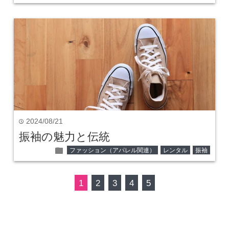
2024/08/21
time
振袖の魅力と伝統
folder
ファッション（アパレル関連）
レンタル
振袖
1
2
3
4
5