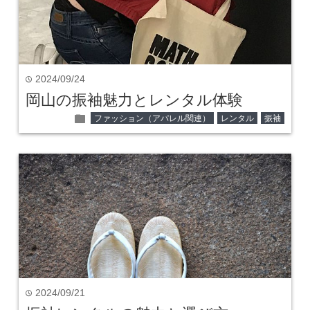
2024/09/24
time
岡山の振袖魅力とレンタル体験
folder
ファッション（アパレル関連）
レンタル
振袖
2024/09/21
time