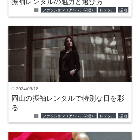
振袖レンタルの魅力と選び方
folder
ファッション（アパレル関連）
レンタル
振袖
2024/09/18
time
岡山の振袖レンタルで特別な日を彩
る
folder
ファッション（アパレル関連）
レンタル
振袖