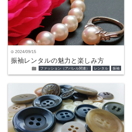
2024/09/15
time
振袖レンタルの魅力と楽しみ方
folder
ファッション（アパレル関連）
レンタル
振袖