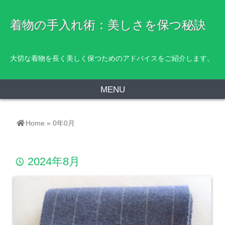
着物の手入れ術：美しさを保つ秘訣
大切な着物を長く美しく保つためのアドバイスをご紹介します。
MENU
Home
»
0年0月
2024年8月
time