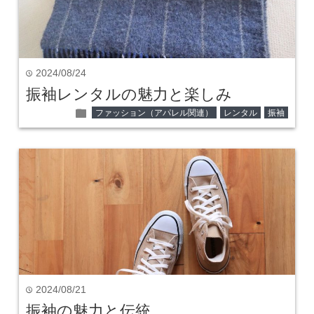
2024/08/24
time
振袖レンタルの魅力と楽しみ
folder
ファッション（アパレル関連）
レンタル
振袖
2024/08/21
time
振袖の魅力と伝統