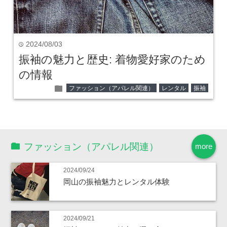
2024/08/03
time
振袖の魅力と歴史: 着物愛好家のため
の情報
folder
ファッション（アパレル関連）
レンタル
振袖
ファッション（アパレル関連）
more
2024/09/24
岡山の振袖魅力とレンタル体験
2024/09/21