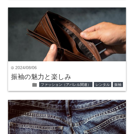
2024/08/06
time
振袖の魅力と楽しみ
folder
ファッション（アパレル関連）
レンタル
振袖