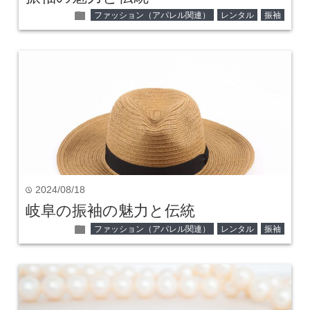
folder
ファッション（アパレル関連）
レンタル
振袖
2024/08/18
time
岐阜の振袖の魅力と伝統
folder
ファッション（アパレル関連）
レンタル
振袖