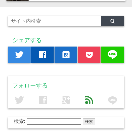
シェアする
line
twitter
facebook
hatenabookmark
フォローする
line
twitter
facebook
google
feed
検索: