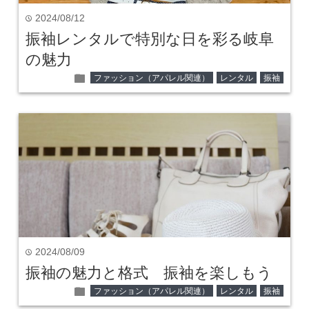
2024/08/12
time
振袖レンタルで特別な日を彩る岐阜
の魅力
folder
ファッション（アパレル関連）
レンタル
振袖
2024/08/09
time
振袖の魅力と格式 振袖を楽しもう
folder
ファッション（アパレル関連）
レンタル
振袖