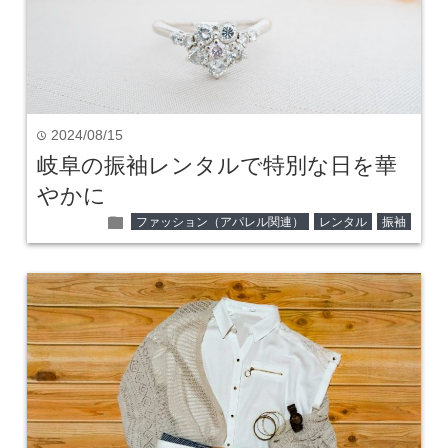
2024/08/15
time
岐阜の振袖レンタルで特別な日を華
やかに
folder
ファッション（アパレル関連）
レンタル
振袖