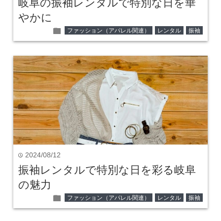
岐阜の振袖レンタルで特別な日を華
やかに
folder
ファッション（アパレル関連）
レンタル
振袖
2024/08/12
time
振袖レンタルで特別な日を彩る岐阜
の魅力
folder
ファッション（アパレル関連）
レンタル
振袖