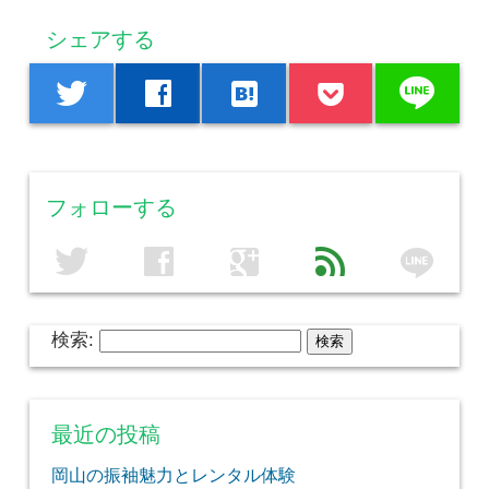
シェアする
line
twitter
facebook
hatenabookmark
フォローする
line
twitter
facebook
google
feed
検索:
最近の投稿
岡山の振袖魅力とレンタル体験