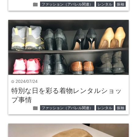
folder
ファッション（アパレル関連）
レンタル
振袖
2024/07/24
time
特別な日を彩る着物レンタルショッ
プ事情
folder
ファッション（アパレル関連）
レンタル
振袖