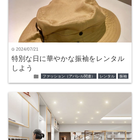
2024/07/21
time
特別な日に華やかな振袖をレンタル
しよう
folder
ファッション（アパレル関連）
レンタル
振袖