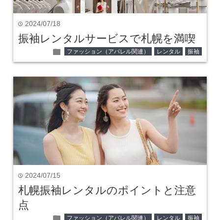
2024/07/18
time
振袖レンタルサービスで札幌を満喫
folder
ファッション（アパレル関連）
レンタル
振袖
2024/07/15
time
札幌振袖レンタルのポイントと注意
点
folder
ファッション（アパレル関連）
レンタル
振袖