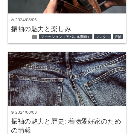
2024/08/06
time
振袖の魅力と楽しみ
folder
ファッション（アパレル関連）
レンタル
振袖
2024/08/03
time
振袖の魅力と歴史: 着物愛好家のため
の情報