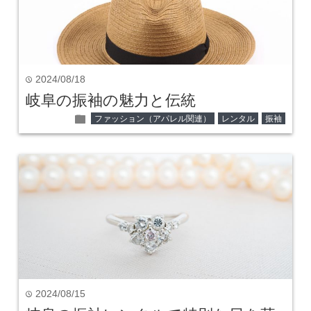
2024/08/18
time
岐阜の振袖の魅力と伝統
folder
ファッション（アパレル関連）
レンタル
振袖
2024/08/15
time