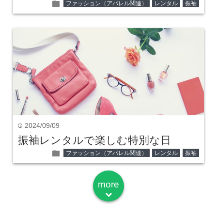
folder
ファッション（アパレル関連）
レンタル
振袖
2024/09/09
time
振袖レンタルで楽しむ特別な日
folder
ファッション（アパレル関連）
レンタル
振袖
more
down