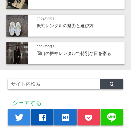
2024/09/21
振袖レンタルの魅力と選び方
2024/09/18
岡山の振袖レンタルで特別な日を彩る
シェアする
line
twitter
facebook
hatenabookmark