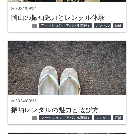
2024/09/24
time
岡山の振袖魅力とレンタル体験
folder
ファッション（アパレル関連）
レンタル
振袖
2024/09/21
time
振袖レンタルの魅力と選び方
folder
ファッション（アパレル関連）
レンタル
振袖