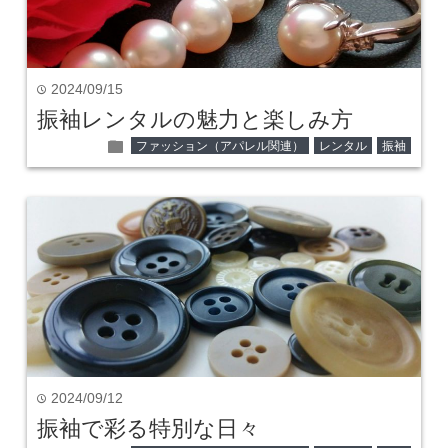
2024/09/15
time
振袖レンタルの魅力と楽しみ方
folder
ファッション（アパレル関連）
レンタル
振袖
2024/09/12
time
振袖で彩る特別な日々