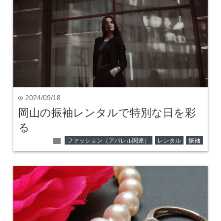
2024/09/18
time
岡山の振袖レンタルで特別な日を彩
る
folder
ファッション（アパレル関連）
レンタル
振袖